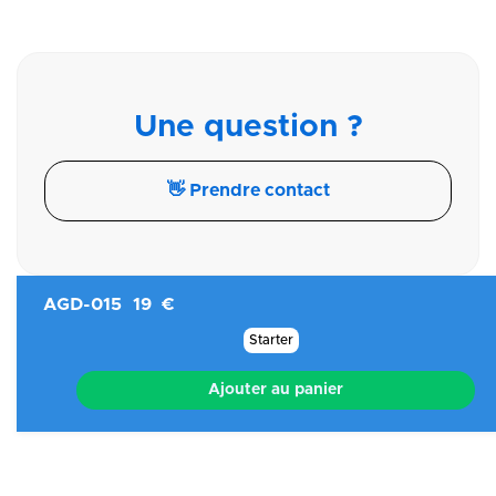
Une question ?
👋 Prendre contact
AGD-015
19 €
Starter