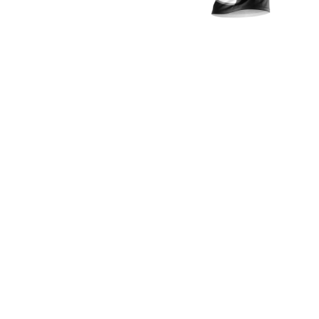
Starter (19€):
Exclusif (99€):
Your Touch: