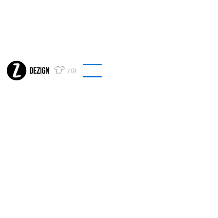
👕
(
0
)