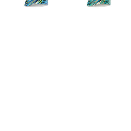
Starter (19€):
Exclusif (99€):
Your Touch (39€):