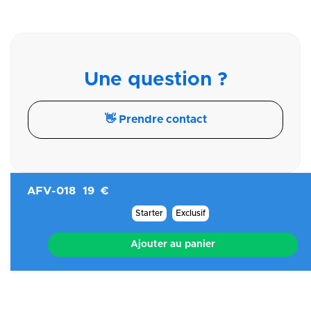
Une question ?
👋 Prendre contact
AFV-018
19 €
Starter
Exclusif