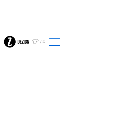
👕
(
0
)