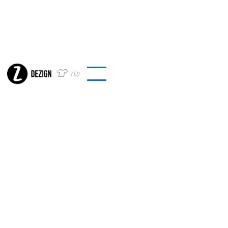
👕
(
0
)