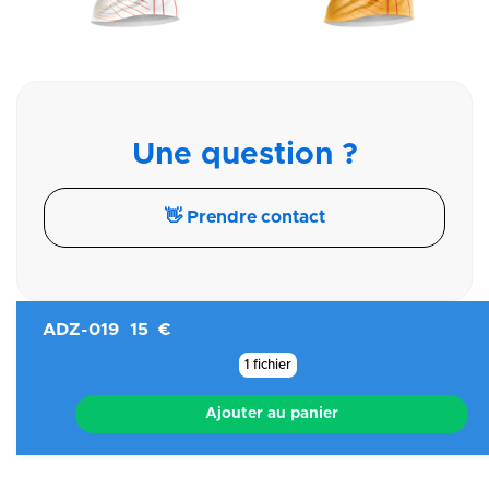
Une question ?
👋 Prendre contact
ADZ-019
15 €
1 fichier